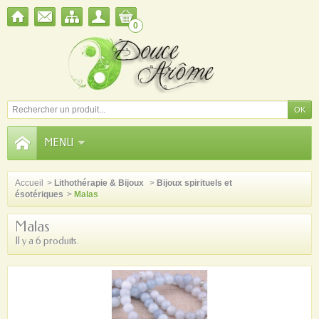
0
MENU
Accueil
>
Lithothérapie & Bijoux
>
Bijoux spirituels et
ésotériques
>
Malas
Malas
Il y a 6 produits.