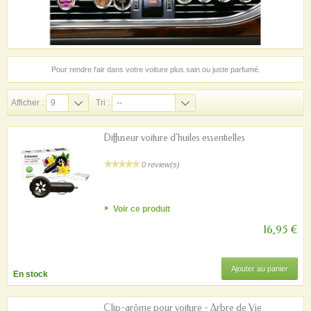
Pour rendre l'air dans votre voiture plus sain ou juste parfumé.
Afficher :
9
Tri :
--
Diffuseur voiture d'huiles essentielles
0 review(s)
Voir ce produit
16,95 €
Ajouter au panier
En stock
Clip-arôme pour voiture - Arbre de Vie