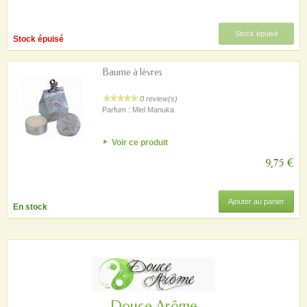
Stock épuisé
Stock épuisé
Baume à lèvres
0 review(s)
Parfum : Miel Manuka
Voir ce produit
9,75 €
Ajouter au panier
En stock
Douce Arôme