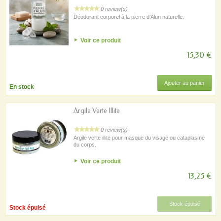
0 review(s)
Déodorant corporel à la pierre d’Alun naturelle.
Voir ce produit
15,30 €
Ajouter au panier
En stock
Argile Verte Illite
0 review(s)
Argile verte illite pour masque du visage ou cataplasme
du corps.
Voir ce produit
13,25 €
Stock épuisé
Stock épuisé