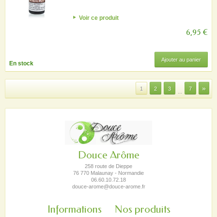
Voir ce produit
6,95 €
Ajouter au panier
En stock
»
1
2
3
7
...
Douce Arôme
258 route de Dieppe
76 770 Malaunay - Normandie
06.60.10.72.18
douce-arome@douce-arome.fr
Informations
Nos produits