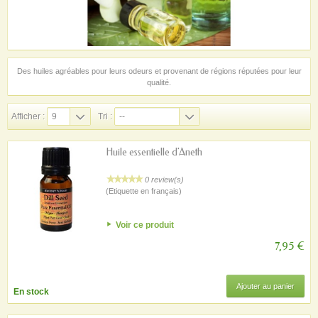
Des huiles agréables pour leurs odeurs et provenant de régions réputées pour leur
qualité.
Afficher :
9
Tri :
--
Huile essentielle d'Aneth
0 review(s)
(Etiquette en français)
Voir ce produit
7,95 €
Ajouter au panier
En stock