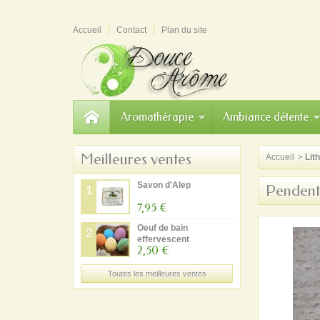
Accueil
Contact
Plan du site
Aromathérapie
Ambiance détente
Meilleures ventes
Accueil
>
Lit
Savon d'Alep
Pendenti
1
7,95 €
Oeuf de bain
2
effervescent
2,50 €
Toutes les meilleures ventes