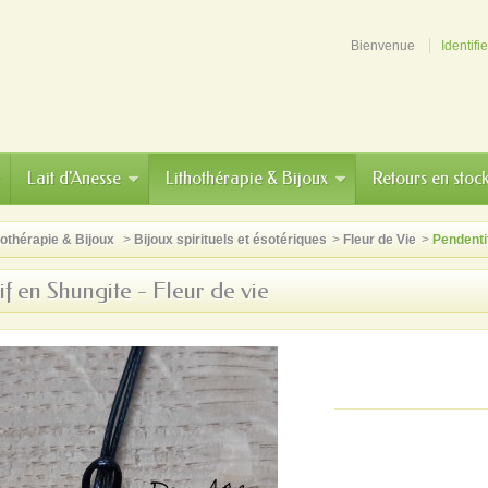
Bienvenue
Identifi
Lait d'Anesse
Lithothérapie & Bijoux
Retours en stoc
hothérapie & Bijoux
>
Bijoux spirituels et ésotériques
>
Fleur de Vie
>
Pendentif
f en Shungite - Fleur de vie