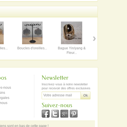
›
les...
Boucles d'oreilles...
Bague Yin/yang &
Bague Yin/yang &
Fleur...
Fleur...
pos
Newsletter
Inscrivez-vous à notre newsletter
s-nous
pour recevoir des offres exclusives
ins
égales
-nous
Suivez-nous
iens sont en bas de cette page !