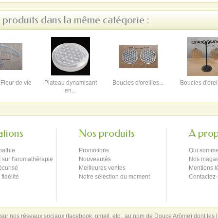
s produits dans la même catégorie :
 Fleur de vie
Plateau dynamisant
Boucles d'oreilles...
Boucles d'oreil
en...
ations
Nos produits
A pro
pathie
Promotions
Qui somme
 sur l'aromathérapie
Nouveautés
Nos magas
écurisé
Meilleures ventes
Mentions l
idélité
Notre sélection du moment
Contactez
 sur nos réseaux sociaux (facebook, gmail, etc.. au nom de Douce Arôme) dont les l