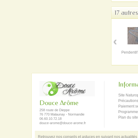
17 autre
‹
Pendentif
Inform
Site Naturo
Précautions
Douce Arôme
Paiement s
258 route de Dieppe
Programme f
76 770 Malaunay - Normandie
Plan du site
06.60.10.72.18
douce-arome@douce-arome.fr
Retrouvez nos conseils et astuces en suivant nos actualités