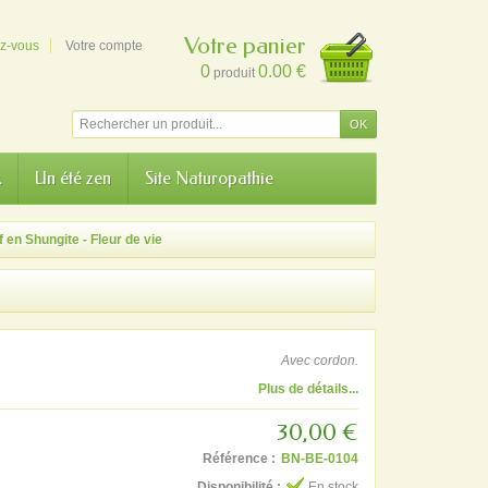
Votre panier
ez-vous
Votre compte
0
0.00 €
produit
k
Un été zen
Site Naturopathie
 en Shungite - Fleur de vie
Avec cordon.
Plus de détails...
30,00 €
Référence :
BN-BE-0104
Disponibilité :
En stock