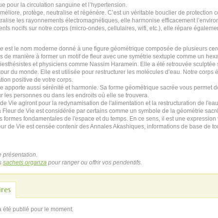
e pour la circulation sanguine et l’hypertension.
méliore, protège, neutralise et régénère. C’est un véritable bouclier de protection 
utralise les rayonnements électromagnétiques, elle harmonise efficacement l’environ
ts nocifs sur notre corps (micro-ondes, cellulaires, wifi, etc.), elle répare égalem
ie
est le nom moderne donné à une figure géométrique composée de plusieurs cerc
s de manière à former un motif de fleur avec une symétrie sextuple comme un hexa
esthésistes et physiciens comme Nassim Haramein. Elle a été retrouvée sculptée s
ur du monde. Elle est utilisée pour restructurer les molécules d’eau. Notre corps é
ation positive de votre corps.
ie apporte aussi sérénité et harmonie. Sa forme géométrique sacrée vous permet d
r les personnes ou dans les endroits où elle se trouvera.
e Vie agiront pour la redynamisation de l'alimentation et la restructuration de l'ea
 la Fleur de Vie est considérée par certains comme un symbole de la géométrie sacré
 formes fondamentales de l'espace et du temps. En ce sens, il est une expression v
leur de Vie est censée contenir des Annales Akashiques, informations de base de tou
 présentation.
s
sachets organza
pour ranger ou offrir vos pendentifs.
res
a été publié pour le moment.