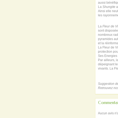
aussi bénéfiqu
La
Shungite
a
Ainsi elle ne
les rayonnemen
La
Fleur de V
sont disposée
nombreux radi
pyramides auto
et la réinform
La Fleur de V
protection pou
Ses Energies d
Par ailleurs,
dépeignant les
vivants. La F
Suggestion de
Retrouvez no
Commentai
Aucun avis n'