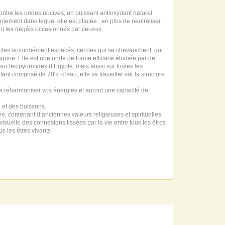
contre les ondes nocives, un puissant antioxydant naturel.
nement dans lequel elle est placée ; en plus de neutraliser
ent les dégâts occasionnés par ceux-ci.
les uniformément espacés, cercles qui se chevauchent, qui
gone. Elle est une onde de forme efficace étudiée par de
ur les pyramides d’Egypte, mais aussi sur toutes les
tant composé de 70% d’eau, elle va travailler sur la structure
e réharmoniser vos énergies et auront une capacité de
u et des boissons.
e, contenant d’anciennes valeurs religieuses et spirituelles
isuelle des connexions tissées par la vie entre tous les êtres
s les êtres vivants