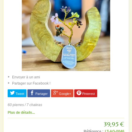
Envoyer à un ami
Partager sur Facebook !
Tweet
Partager
Google+
Pinterest
60 pierres / 7 chakras
Plus de détails...
39,95 €
Référence :
LT-AG-0046