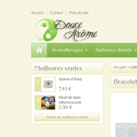
Accueil
Contact
Plan du site
Aromathérapie
Ambiance détente
Meilleures ventes
Accueil
>
Lit
Savon d'Alep
Bracele
1
7,95 €
Oeuf de bain
2
effervescent
2,50 €
Toutes les meilleures ventes