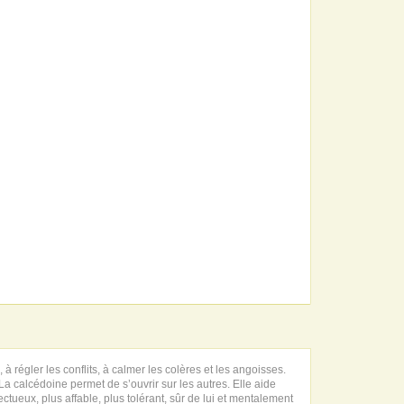
, à régler les conflits, à calmer les colères et les angoisses.
a calcédoine permet de s’ouvrir sur les autres. Elle aide
ctueux, plus affable, plus tolérant, sûr de lui et mentalement