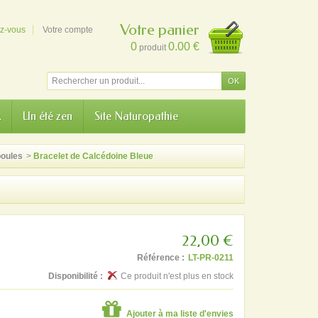
Votre panier
ez-vous
Votre compte
0
0.00 €
produit
k
Un été zen
Site Naturopathie
boules
>
Bracelet de Calcédoine Bleue
22,00 €
Référence :
LT-PR-0211
Disponibilité :
Ce produit n'est plus en stock
Ajouter à ma liste d'envies