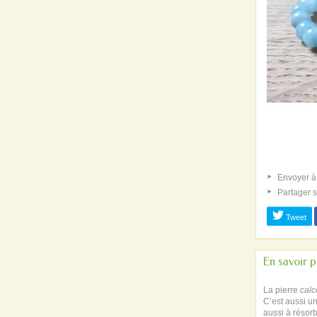
Envoyer à
Partager 
Tweet
En savoir p
La pierre
calc
C’est aussi u
aussi à résorb