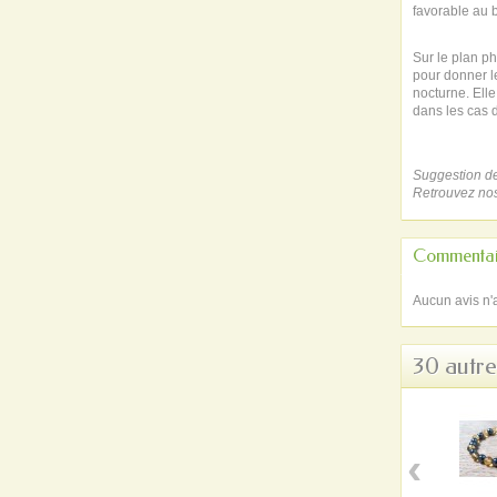
favorable au b
Sur le plan p
pour donner l
nocturne. Ell
dans les cas 
Suggestion de
Retrouvez no
Commentai
Aucun avis n'
30 autre
‹