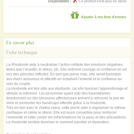
Disponibilité :
Ce produit n'est plus en stock
Ajouter à ma liste d'envies
En savoir plus
Fiche technique
La
Rhodonite
aide à neutraliser l’action néfaste des émotions négatives
telles que l’anxiété, le stress, etc. Elle redonne courage et confiance en soi
lors des périodes difficiles. En tant que pierre rose, elle serait favorable
aux élans amoureux et affectifs en installant l’entente et la confiance au
sein du couple.
La rhodonite est très utile aux étudiants, car elle favorise l’apprentissage et
stimule la mémoire. Les personnes ayant subi des traumatismes
émotionnels ou des blessures affectueuses arrivent à retrouver la joie de
vivre et surmonter les handicaps affectifs grâce à la rhodonite.
Très en lien avec le chakra coeur, cette pierre aide à régulariser le rythme
cardiaque et calme le stress. Elle est aussi conseillée pour renforcer
l’immunité et lutter contre les inflammations de la peau et des articulations.
La rhodonite semble favoriser le sommeil paisible et réparateur.