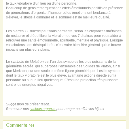
le taux vibratoire d'un lieu ou d'une personne.
Beaucoup de gens remarquent des effets émotionnels positifs en présence
de générateurs d’orgonite, l'humeur et les émotions ont tendance à
s'élever, le stress à diminuer et le sommeil est de meilleure qualité.
Les pierres
7 Chakras
peut vous permettre, selon les croyances tibétaines,
de restaurer et d’équilibrer la vibration de vos 7 chakras pour vous aider à
retrouver une santé émotionnelle, spirituelle, mentale et physique. Lorsque
vos chakras sont déséquilibrés, c’est votre bien-être général qui se trouve
impacté sur plusieurs plans.
Le
symbole de Metatron
est l’un des symboles les plus puissants de la
géométrie sacrée, qui superpose l’ensemble des Solides de Platon, ainsi
que Merkaba, sur une seule et même figure géométrique. Il est le symbole
dont le taux vibratoire est le plus élevé, ayant une actions directe sur la
personne ou sur un lieu quelconque. C’est une protection très puissante
contre les énergies négatives.
Suggestion de présentation.
Retrouvez nos
sachets organza
pour ranger ou offrir vos bijoux.
Commentaires