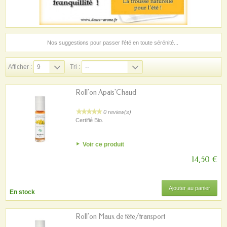
Nos suggestions pour passer l'été en toute sérénité...
Afficher :
9
Tri :
--
Roll'on Apais'Chaud
0 review(s)
Certifié Bio.
Voir ce produit
14,50 €
Ajouter au panier
En stock
Roll'on Maux de tête/transport