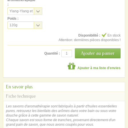
aromathérapique
:
Ylang-Ylang et
orange
Poids :
120g
Disponibilité :
En stock
Attention: dernières pièces disponibles !
Quantité :
Ajouter à ma liste d'envies
En savoir plus
Fiche technique
Les savons d'aromathérapie sont fabriqués à partir d'huiles essentielles
pures. retrouvez les bienfaits des arômes dans votre bain ou sous votre
douche grâce à cette gamme de savon naturel.
Chaque savon est sous forme de tranches, provenant directement d'un
grand pain de savon, que nous avons coupés pour vous.