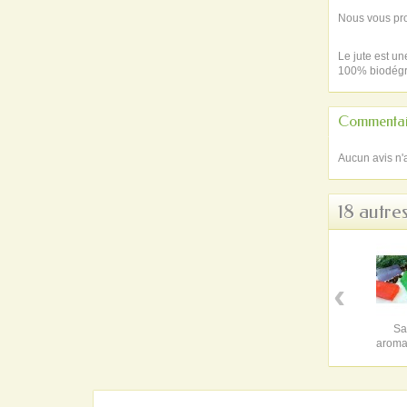
Nous vous pro
Le jute est un
100% biodégr
Commentai
Aucun avis n'
18 autre
‹
Sa
aroma