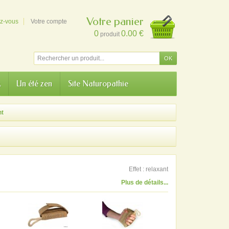
Votre panier
ez-vous
Votre compte
0
0.00 €
produit
k
Un été zen
Site Naturopathie
nt
Effet : relaxant
Plus de détails...