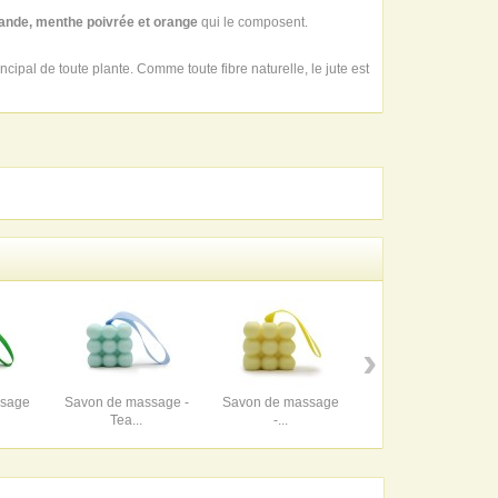
ande, menthe poivrée et orange
qui le composent.
ncipal de toute plante. Comme toute fibre naturelle, le jute est
›
ssage
Savon de massage -
Savon de massage
Gel douche BIO...
Tea...
-...