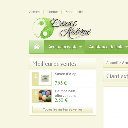
Accueil
Contact
Plan du site
Aromathérapie
Ambiance détente
Meilleures ventes
Accueil
>
Aro
Savon d'Alep
Gant exf
1
7,95 €
Oeuf de bain
2
effervescent
2,50 €
Toutes les meilleures ventes