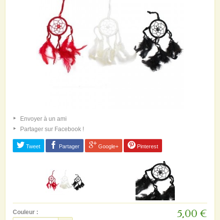
Envoyer à un ami
Partager sur Facebook !
Tweet
Partager
Google+
Pinterest
5,00 €
Couleur :