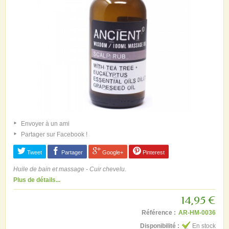
Envoyer à un ami
Partager sur Facebook !
Tweet
Partager
Google+
Pinterest
Huile de bain et massage - Cuir chevelu.
Plus de détails...
14,95 €
Référence :
AR-HM-0036
Disponibilité :
En stock