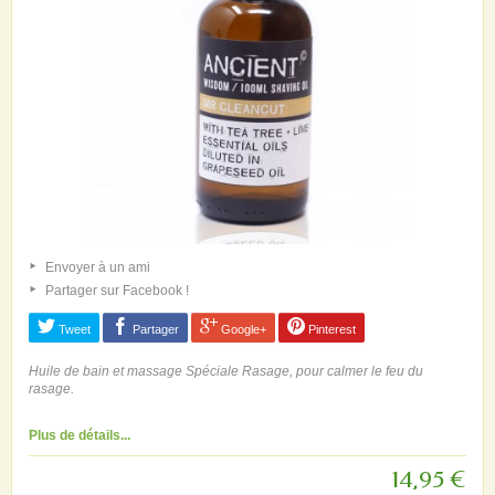
Envoyer à un ami
Partager sur Facebook !
Tweet
Partager
Google+
Pinterest
Huile de bain et massage Spéciale Rasage, pour calmer le feu du
rasage.
Plus de détails...
14,95 €